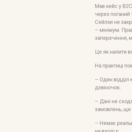
Мав кейс у B2C:
через поганий 
Сейлзи не закр
– мінімум. Пра
заперечення, м
Це як налити в
На практиці пом
– Один відділ 
дзвіночок.
– Дані не сход
замовлень, ще
– Немає реальн
на вході є.