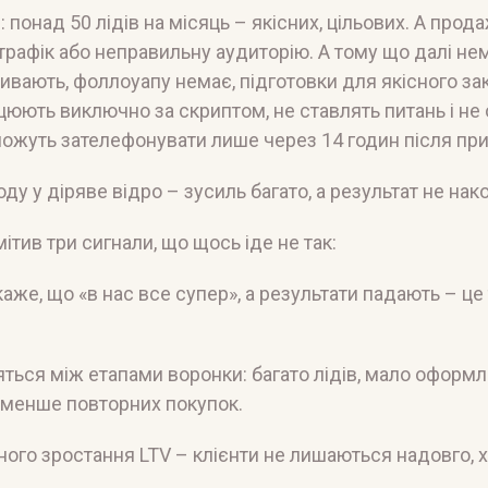
 понад 50 лідів на місяць – якісних, цільових. А прода
трафік або неправильну аудиторію. А тому що далі не
ивають, фоллоуапу немає, підготовки для якісного зак
цюють виключно за скриптом, не ставлять питань і н
ожуть зателефонувати лише через 14 годин після при
оду у діряве відро – зусиль багато, а результат не нак
ітив три сигнали, що щось іде не так:
каже, що «в нас все супер», а результати падають – ц
яться між етапами воронки: багато лідів, мало оформ
 менше повторних покупок.
ого зростання LTV – клієнти не лишаються надовго, х