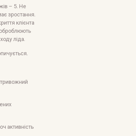
жів – 5. Не
має зростання.
риття клієнта
е оброблюють
ходу ліда.
опичується.
е тривожний
лених
оч активність