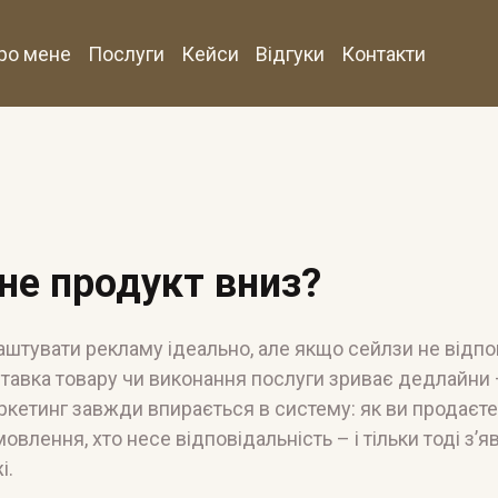
ро мене
Послуги
Кейси
Відгуки
Контакти
гне продукт вниз?
штувати рекламу ідеально, але якщо сейлзи не відп
тавка товару чи виконання послуги зриває дедлайни 
ркетинг завжди впирається в систему: як ви продаєте,
овлення, хто несе відповідальність – і тільки тоді з’
і.