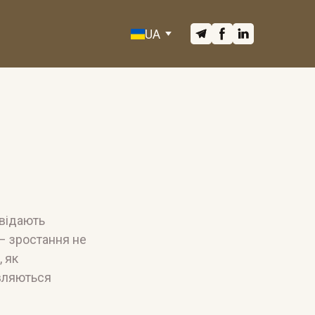
UA
овідають
– зростання не
 як
являються