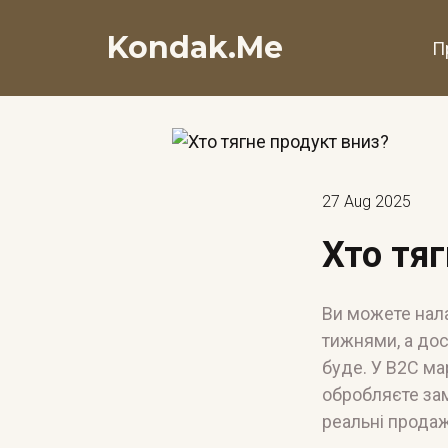
Kondak.Me
П
27 Aug 2025
Хто тя
Ви можете нала
тижнями, а дос
буде. У B2C ма
обробляєте зам
реальні продаж